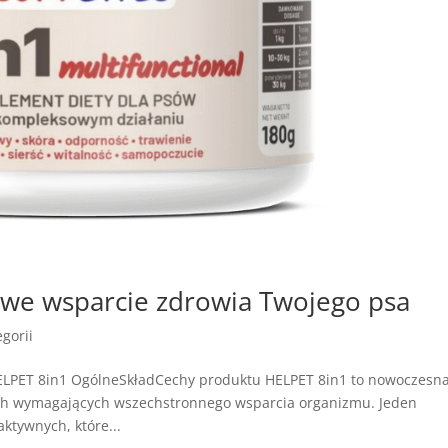
we wsparcie zdrowia Twojego psa
gorii
ELPET 8in1 OgólneSkładCechy produktu HELPET 8in1 to nowoczesn
ach wymagających wszechstronnego wsparcia organizmu. Jeden
ktywnych, które...