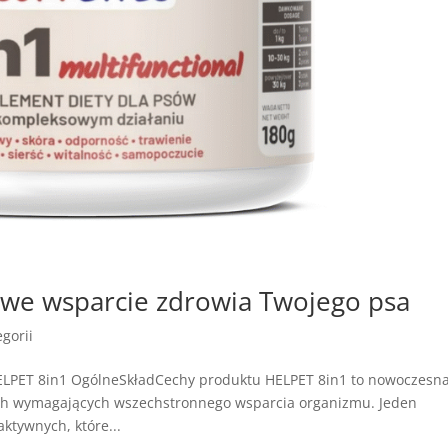
we wsparcie zdrowia Twojego psa
gorii
ELPET 8in1 OgólneSkładCechy produktu HELPET 8in1 to nowoczesn
ach wymagających wszechstronnego wsparcia organizmu. Jeden
ktywnych, które...