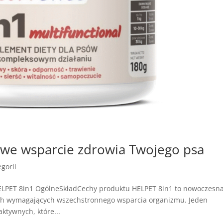
we wsparcie zdrowia Twojego psa
gorii
ELPET 8in1 OgólneSkładCechy produktu HELPET 8in1 to nowoczesn
ach wymagających wszechstronnego wsparcia organizmu. Jeden
ktywnych, które...