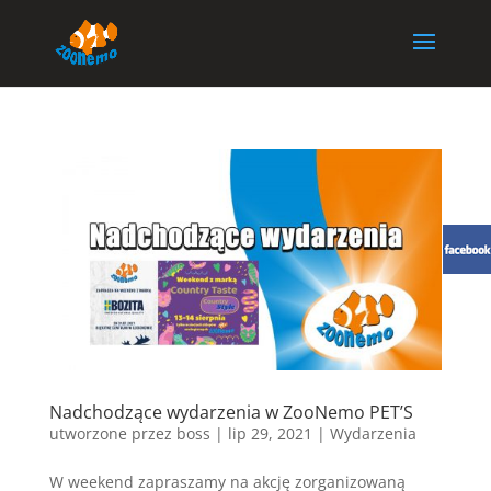
Nadchodzące wydarzenia w ZooNemo PET’S
utworzone przez
boss
|
lip 29, 2021
|
Wydarzenia
W weekend zapraszamy na akcję zorganizowaną