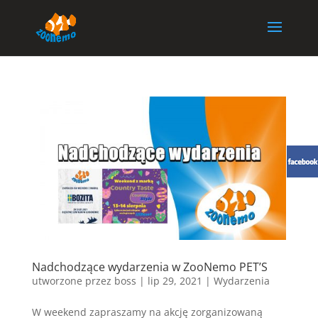
Nadchodzące wydarzenia w ZooNemo PET’S
utworzone przez
boss
|
lip 29, 2021
|
Wydarzenia
W weekend zapraszamy na akcję zorganizowaną