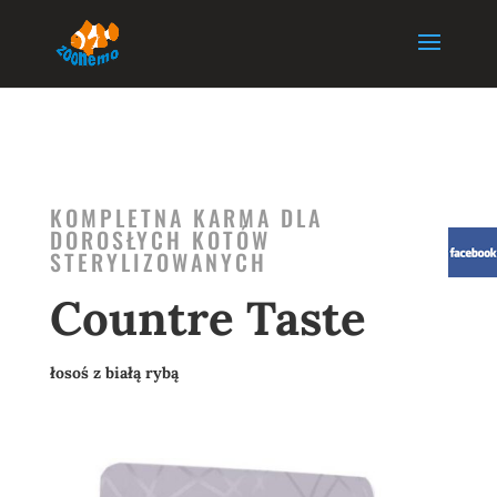
KOMPLETNA KARMA DLA
DOROSŁYCH KOTÓW
STERYLIZOWANYCH
Countre Taste
łosoś z białą rybą