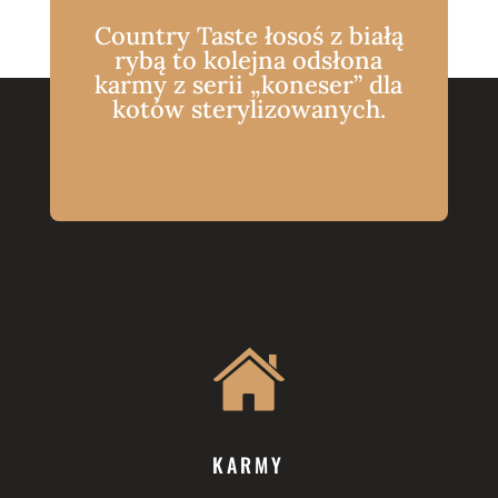
Country Taste łosoś z białą
rybą to kolejna odsłona
karmy z serii „koneser” dla
kotów sterylizowanych.
KARMY